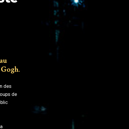
au
n Gogh.
un des
coups de
blic
sa