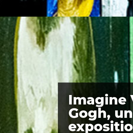
Imagine
Gogh, u
expositi