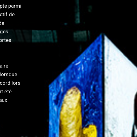
mpte parmi
ctif de
de
ages
mortes
aire
 lorsque
cord lors
t été
aux