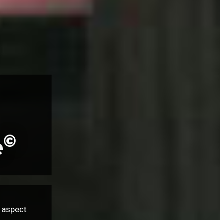
©
e
 aspect