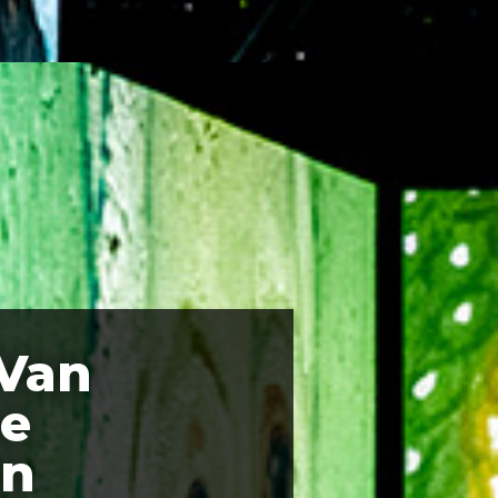
 Van
ne
on